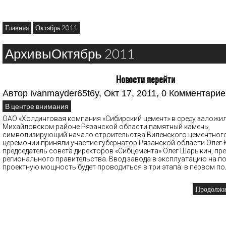
Главная
Октябрь 2011
АрхивыОктябрь 2011
Новости перейти
Автор
ivanmayder65t6y
, Окт 17, 2011,
0 Комментарие
В центре внимания
ОАО «Холдинговая компания «Сибирский цемент» в среду заложил
Михайловском районе Рязанской области памятный камень,
символизирующий начало строительства Виленского цементного
церемонии приняли участие губернатор Рязанской области Олег 
председатель совета директоров «Сибцемента» Олег Шарыкин, пр
регионального правительства. Ввод завода в эксплуатацию на п
проектную мощность будет проводиться в три этапа: в первом п
Продолжит