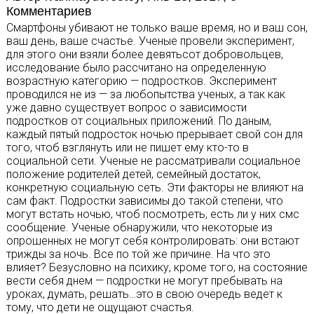
Комментариев
Смартфоны убивают не только ваше время, но и ваш сон,
ваш день, ваше счастье. Ученые провели эксперимент,
для этого они взяли более девятьсот добровольцев,
исследование было рассчитано на определенную
возрастную категорию — подростков. Эксперимент
проводился не из — за любопытства ученых, а так как
уже давно существует вопрос о зависимости
подростков от социальных приложений. По даным,
каждый пятый подросток ночью прерывает свой сон для
того, чтоб взглянуть или не пишет ему кто-то в
социальной сети. Ученые не рассматривали социальное
положение родителей детей, семейный достаток,
конкретную социальную сеть. Эти факторы не влияют на
сам факт. Подростки зависимы до такой степени, что
могут встать ночью, чтоб посмотреть, есть ли у них смс
сообщение. Ученые обнаружили, что некоторые из
опрошенных не могут себя контролировать: они встают
трижды за ночь. Все по той же причине. На что это
влияет? Безусловно на психику, кроме того, на состояние
вести себя днем — подростки не могут пребывать на
уроках, думать, решать…это в свою очередь ведет к
тому, что дети не ощущают счастья.