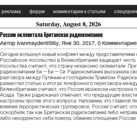
реклама
форум
комментарии к статьям
спецпрое
Saturday, August 8, 2026
Россию оклеветала британская радиокомпания
Автор
ivanmayder65t6y
, Янв 30, 2017,
0 Комментарие
Сегодня вспыхнул новый конфликт между представителями
Российское посольство в Великобритании защищает честь и
посольства считают, что страну незаконно оклеветали. Пр
радиокомпании Би — Би — Си. Радиокомпания высказала св
разговора между Путиным и господином Трампом. Радиокан
разместил статью о итогах телефонного переговора между
Великобритании считают, что Россия вражески настроена п
Асада. Также радиоканал отмечает, что предыдущие власти
настроены против этого вопроса. Напомним, что главной т
влияния террористических группировок. Россия считает, чт
оскорбили, так как Британская радиокомпания либо неправ
либо некорректно себя повела, обвиняя отношение России 