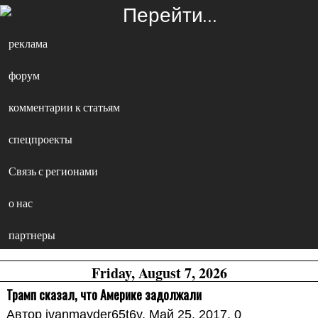
Перейти…
реклама
форум
комментарии к статьям
спецпроекты
Связь с регионами
о нас
партнеры
Friday, August 7, 2026
Трамп сказал, что Америке задолжали
Автор
ivanmayder65t6y
, Май 25, 2017,
0