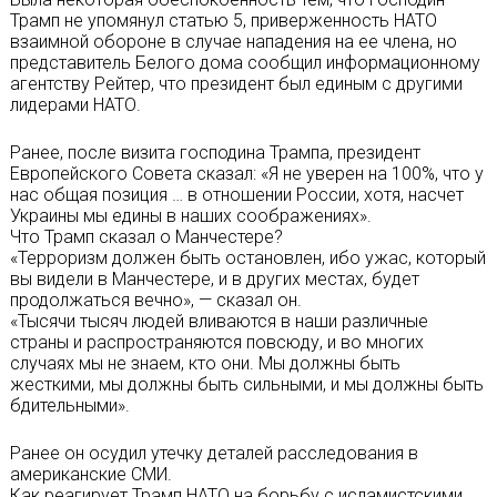
Трамп не упомянул статью 5, приверженность НАТО
взаимной обороне в случае нападения на ее члена, но
представитель Белого дома сообщил информационному
агентству Рейтер, что президент был единым с другими
лидерами НАТО.
Ранее, после визита господина Трампа, президент
Европейского Совета сказал: «Я не уверен на 100%, что у
нас общая позиция … в отношении России, хотя, насчет
Украины мы едины в наших соображениях».
Что Трамп сказал о Манчестере?
«Терроризм должен быть остановлен, ибо ужас, который
вы видели в Манчестере, и в других местах, будет
продолжаться вечно», — сказал он.
«Тысячи тысяч людей вливаются в наши различные
страны и распространяются повсюду, и во многих
случаях мы не знаем, кто они. Мы должны быть
жесткими, мы должны быть сильными, и мы должны быть
бдительными».
Ранее он осудил утечку деталей расследования в
американские СМИ.
Как реагирует Трамп НАТО на борьбу с исламистскими