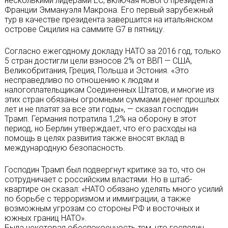
несколькими лидерами ЕС, включая нового президента
Франции Эммануэля Макрона. Его первый зарубежный
тур в качестве президента завершится на итальянском
острове Сицилия на саммите G7 в пятницу.
Согласно ежегодному докладу НАТО за 2016 год, только
5 стран достигли цели взносов 2% от ВВП — США,
Великобритания, Греция, Польша и Эстония. «Это
несправедливо по отношению к людям и
налогоплательщикам Соединенных Штатов, и многие из
этих стран обязаны огромными суммами денег прошлых
лет и не платят за все эти годы», — сказал господин
Трамп. Германия потратила 1,2% на оборону в этот
период, но Берлин утверждает, что его расходы на
помощь в целях развития также вносят вклад в
международную безопасность.
Господин Трамп был подвергнут критике за то, что он
сотрудничает с российским властями. Но в штаб-
квартире он сказал: «НАТО обязано уделять много усилий
по борьбе с терроризмом и иммиграции, а также
возможным угрозам со стороны РФ и восточных и
южных границ НАТО».
Была некоторая обеспокоенность тем, что господин