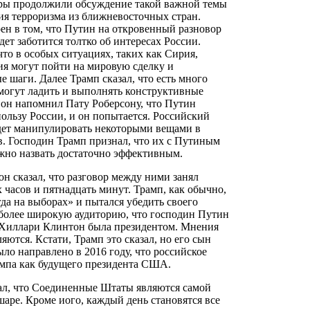
еры продолжили обсуждение такой важной темы
я терроризма из ближневосточных стран.
ен в том, что Путин на откровенный разновор
дет заботится толтко об интересах России.
то в особых ситуациях, таких как Сирия,
я могут пойти на мировую сделку и
 шаги. Далее Трамп сказал, что есть много
 могут ладить и выполнять конструктивные
в он напомнил Пату Роберсону, что Путин
пользу России, и он попытается. Российский
удет манипулировать некоторыми вещами в
. Господин Трамп признал, что их с Путиным
жно назвать достаточно эффективным.
 он сказал, что разговор между ними занял
 часов и пятнадцать минут. Трамп, как обычно,
да на выборах» и пытался убедить своего
и более широкую аудиторию, что господин Путин
ы Хиллари Клинтон была президентом. Мнения
яются. Кстати, Трамп это сказал, но его сын
ыло направлено в 2016 году, что российское
ампа как будущего президента США.
л, что Соединенные Штаты являются самой
шаре. Кроме иого, каждый день становятся все