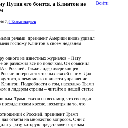
Войти
у Путин его боится, а Клинтон не
ом
2017,
0 Комментариев
мыми речами, президент Америки вновь удивил
смеял госпожу Клинтон в своем недавнем
ру одного из известных журналов – Пату
ре он разложил все по полочкам. Он объяснил
 с Россией. Также лидер американцев
 России остерегается тесных связей с ним. Дал
ду того, к чему могло привести управление
 Клинтон. Подробности о том, насколько Трамп
ом и лидером страны – читайте в нашей статье.
вным. Трамп сказал на весь мир, что господин
в президентском кресле, несмотря на то, что
отношений с Россией, президент Трамп
и дал ответы на множество вопросов. Они с
или угрозу, которую представляет странам