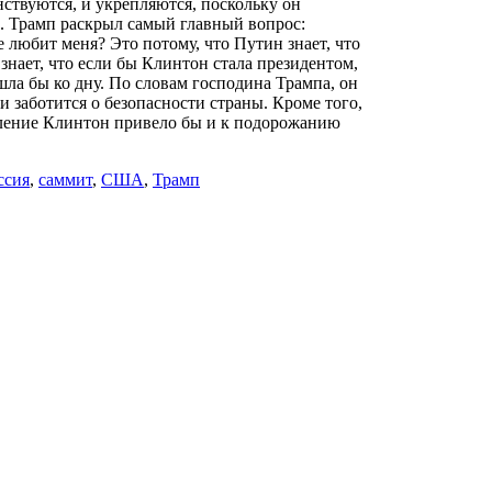
ствуются, и укрепляются, поскольку он
. Трамп раскрыл самый главный вопрос:
 любит меня? Это потому, что Путин знает, что
знает, что если бы Клинтон стала президентом,
ла бы ко дну. По словам господина Трампа, он
ки заботится о безопасности страны. Кроме того,
вление Клинтон привело бы и к подорожанию
ссия
,
саммит
,
США
,
Трамп