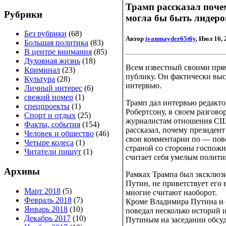
Трамп рассказал почем
Рубрики
могла бы быть лидер
Без рубрики
(68)
Автор
ivanmayder65t6y
, Июл 16, 
Большая политика
(83)
В центре внимания
(85)
Духовная жизнь
(18)
Всем известный своими пря
Криминал
(23)
публику. Он фактически вы
Культура
(28)
интервью.
Личный интерес
(6)
свежий номер
(1)
Трамп дал интервью редакто
спецпроекты
(1)
Робертсону, в своем разгово
Спорт и отдых
(25)
журналистам отношения США
Факты, события
(154)
рассказал, почему президент
Человек и общество
(46)
свои комментарии по — пово
Четыре колеса
(1)
страной со стороны госпожи
Читатели пишут
(1)
считает себя умелым политик
Архивы
Рамках Трампа был эксклюзи
Путин, не приветствует его 
Март 2018
(5)
многие считают наоборот.
Февраль 2018
(7)
Кроме Владимира Путина и 
Январь 2018
(10)
поведал несколько историй 
Декабрь 2017
(10)
Путиным на заседании обсуд