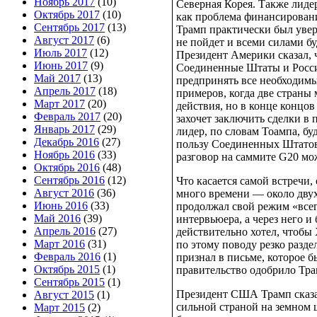
Ноябрь 2017
(10)
Северная Корея. Также лид
Октябрь 2017
(10)
как проблема финансировани
Сентябрь 2017
(13)
Трамп практически был увер
Август 2017
(6)
не пойдет и всеми силами бу
Июль 2017
(12)
Президент Америки сказал, ч
Июнь 2017
(9)
Соединенные Штаты и Росси
Май 2017
(13)
предпринять все необходимые
Апрель 2017
(18)
примеров, когда две страны
Март 2017
(20)
действия, но в конце концо
Февраль 2017
(20)
захочет заключить сделки в 
Январь 2017
(29)
лидер, по словам Тоампа, б
Декабрь 2016
(27)
пользу Соединенных Штатов
Ноябрь 2016
(33)
разговор на саммите G20 мо
Октябрь 2016
(48)
Сентябрь 2016
(12)
Что касается самой встречи,
Август 2016
(36)
много времени — около двух
Июнь 2016
(33)
продолжал свой режим «всег
Май 2016
(39)
интервьюера, а через него 
Апрель 2016
(27)
действительно хотел, чтоб
Март 2016
(31)
по этому поводу резко раздел
Февраль 2016
(1)
признал в письме, которое б
Октябрь 2015
(1)
правительство одобрило Тр
Сентябрь 2015
(1)
Президент США Трамп сказа
Август 2015
(1)
сильной страной на земном 
Март 2015
(2)