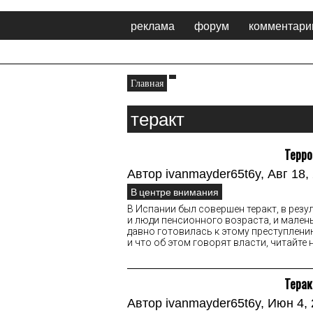
реклама
форум
комментарии
Главная
теракт
Терро
Автор
ivanmayder65t6y
, Авг 18,
В центре внимания
В Испании был совершен теракт, в рез
и люди пенсионного возраста, и мален
давно готовилась к этому преступлени
и что об этом говорят власти, читайте 
Терак
Автор
ivanmayder65t6y
, Июн 4,