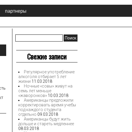
партнеры
Найти:
Свежие записи
Регулярное употребление
алкоголя отбирает 5 лет
жизни
11.03.2018
Ночные «совы» живут на
сть
семь лет меньше
«жаворонков»
10.03.2018
кт
Американцы предложили
корректировать время учебы
под каждого студента
отдельно
09.03.2018
Американцы будут жить
дольше и стареть медленнее
08.03.2018