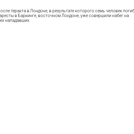
сле теракта в Лондоне, в результате которого семь человек поги
аресты в Баркинге, восточном Лондоне, уже совершили набег на
ех нападавших.