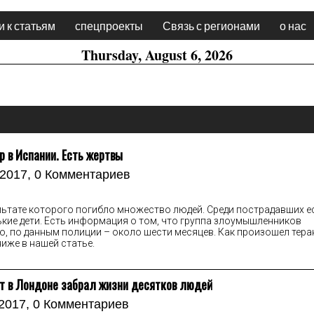
 к статьям
спецпроекты
Связь с регионами
о нас
Thursday, August 6, 2026
р в Испании. Есть жертвы
 2017,
0 Комментариев
ультате которого погибло множество людей. Среди пострадавших е
ькие дети. Есть информация о том, что группа злоумышленников
ю, по данным полиции – около шести месяцев. Как произошел тера
ниже в нашей статье.
т в Лондоне забрал жизни десятков людей
 2017,
0 Комментариев