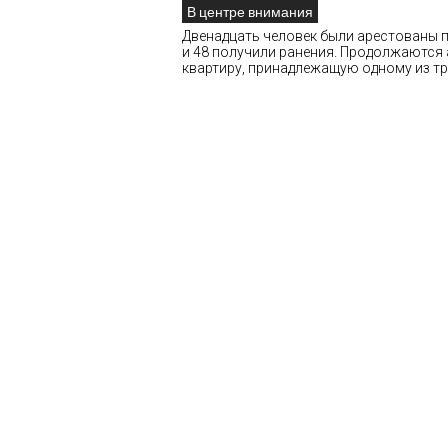
В центре внимания
Двенадцать человек были арестованы по
и 48 получили ранения. Продолжаются 
квартиру, принадлежащую одному из тр