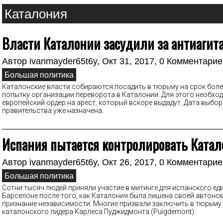
Каталония
Власти Каталонии засудили за антиагит
Автор
ivanmayder65t6y
, Окт 31, 2017,
0 Комментарие
Большая политика
Каталонские власти собираются посадить в тюрьму на срок более
попытку организации переворота в Каталонии. Для этого необхо
европейский ордер на арест, который вскоре выдадут. Дата выбо
правительства уже назначена.
Испания пытается контролировать Ката
Автор
ivanmayder65t6y
, Окт 26, 2017,
0 Комментарие
Большая политика
Сотни тысяч людей приняли участие в митинге для испанского ед
Барселоне после того, как Каталония была лишена своей автоно
признание независимости. Многие призвали заключить в тюрьму
каталонского лидера Карлеса Пуджидмонта (Puigdemont).