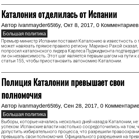
Каталония отделилась от Испании
Автор
ivanmayder65t6y
, Окт 8, 2017,
0 Комментариев
Большая политика
Премьер-министр Испании поставил Каталонию в известность о т
может навязать прямое правило региону. Мариано Рахой сказал,
попросил каталонского лидера Карлеса Пуджидмонта подтвердит
ли он независимость. Этот шаг является первым шагом на пути к
статьи 155, чтобы приостановить автономию Каталонии.
Полиция Каталонии превышает свои
полномочия
Автор
ivanmayder65t6y
, Сен 28, 2017,
0 Комментари
Большая политика
Выборы, которые начались несколько дней назад в Каталонии, не
успехом. Испанские власти настолько сосредоточились на том, ч
допустить избирательного процесса, что разрешили правоохран
превышать свои полномочия. Официального разрешения на пре